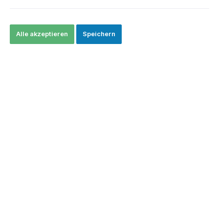
Alle akzeptieren
Speichern
CHF 129.00*
Preise exkl. MwSt. zzgl. Versandkosten
Derzeit nicht auf Lager.
Produktnummer:
186
Beschreibung
Siberia Red W Dry 500g wird in transparenten Kunststoffboxen à
500g geliefert. Siberia White Dry ist ein Portionssnus mit ei…
Mehr
Bewertungen