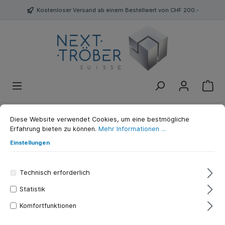
Kostenloser Versand ab einem Bestellwert von CHF 200.-
Diese Website verwendet Cookies, um eine bestmögliche
Siberia Red W Dry 500g
Erfahrung bieten zu können.
Mehr Informationen ...
Einstellungen
SIBERIA
Technisch erforderlich
Statistik
Komfortfunktionen