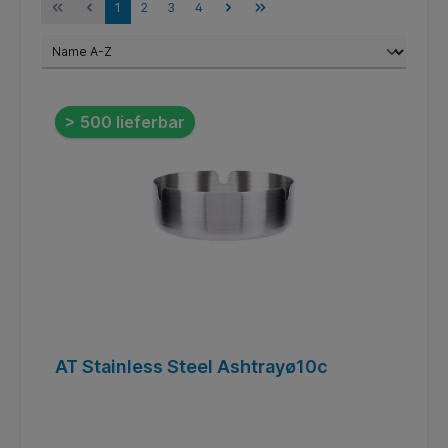
1
2
3
4
> 500 lieferbar
AT Stainless Steel Ashtrayø10c