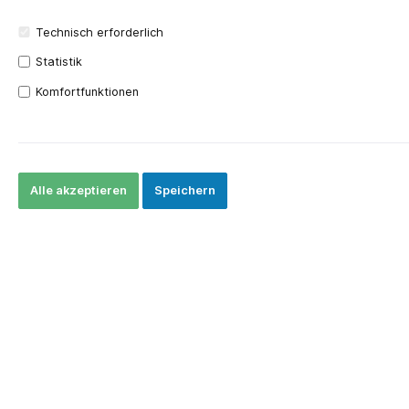
Technisch erforderlich
Statistik
Komfortfunktionen
CHF 39.95*
Preise exkl. MwSt. zzgl. Versandkosten
Alle akzeptieren
Speichern
Nur noch 23 lieferbar.
In den Warenkorb
Produktnummer:
1800160