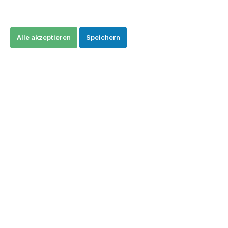
Alle akzeptieren
Speichern
CHF 4.90*
Preise exkl. MwSt. zzgl. Versandkosten
In den Warenkorb
Produktnummer:
2514703
Beschreibung
Atomic Elektronik Feuerzeug Cobra Blaue Jetflamme Nachfüllbar
Schwarz Rubber `Switzerland II`
PackQtyEANEAN_KE14014663708933…
Mehr