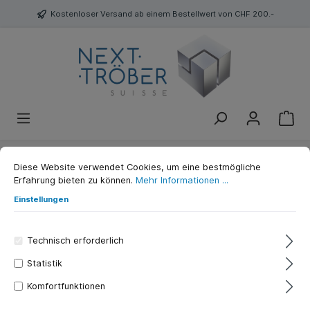
Kostenloser Versand ab einem Bestellwert von CHF 200.-
Diese Website verwendet Cookies, um eine bestmögliche
Atomic CR Jet Cobra Blk. Rubber
Erfahrung bieten zu können.
Mehr Informationen ...
`Switzerland` 2
Einstellungen
ATOMIC
Technisch erforderlich
Statistik
Komfortfunktionen