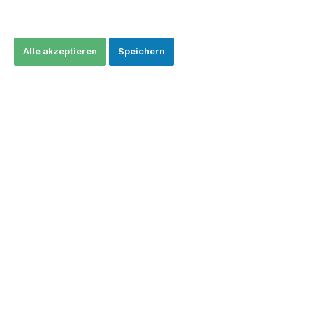
Alle akzeptieren
Speichern
CHF 10.00*
Preise exkl. MwSt. zzgl. Versandkosten
In den Warenkorb
Produktnummer:
0170854
Beschreibung
Die berühmt, berüchtigte Einweg-Zigarette mit feinstem
Grapefruit Aroma Kombiniert mit süsser Limonade - hier mit 20
mg Niko…
Mehr