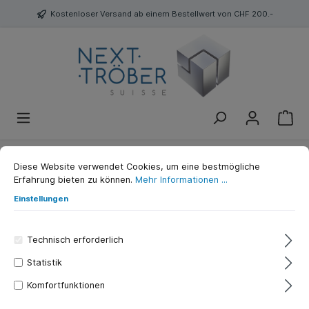
Kostenloser Versand ab einem Bestellwert von CHF 200.-
Diese Website verwendet Cookies, um eine bestmögliche
Aroma King Bar 700 Pink Lemonade
Erfahrung bieten zu können.
Mehr Informationen ...
20mg EOL
Einstellungen
AROMAKING
Technisch erforderlich
Statistik
Komfortfunktionen