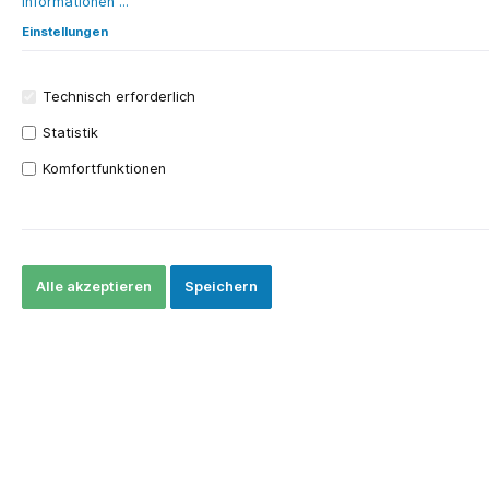
Informationen ...
Einstellungen
Technisch erforderlich
Statistik
Internationales Sortiment mit
Komfortfunktionen
Lieferung ab Hamburg
CHF 0.00*
Preise exkl. MwSt. zzgl. Versandkosten
Alle akzeptieren
Speichern
Sofort verfügbar, Lieferzeit: 1
Woche
In den Warenkorb
Produktnummer:
NTE_0401401
Versandkosten:
Pauschal CHF