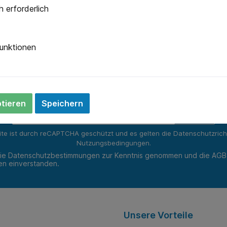
Versand innerhalb eines Arbeitstages
Specia
 erforderlich
Newsletter
unktionen
 Sie jetzt einfach unseren regelmäßig erscheinenden Newslet
ets unter den Ersten sein, über neue Produkte und Angebote 
werden.
ptieren
Speichern
E-
Mail-
Adresse*
ite ist durch reCAPTCHA geschützt und es gelten die
Datenschutzricht
Nutzungsbedingungen
.
die
Datenschutzbestimmungen
zur Kenntnis genommen und die
AGB
nen einverstanden.
Unsere Vorteile