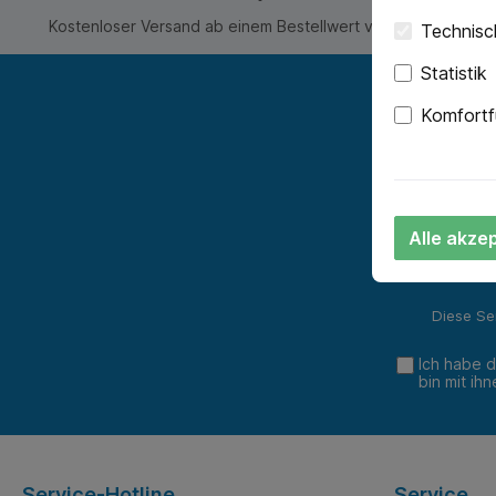
Kostenloser Versand ab einem Bestellwert von CHF 200.-
Technisch
Statistik
Komfortf
Abonnieren
werden st
Alle akze
Diese Se
Ich habe 
bin mit ih
Service-Hotline
Service