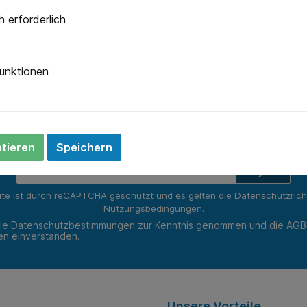
Versand innerhalb eines Arbeitstages
Specia
 erforderlich
Newsletter
unktionen
 Sie jetzt einfach unseren regelmäßig erscheinenden Newslet
ets unter den Ersten sein, über neue Produkte und Angebote 
werden.
ptieren
Speichern
E-
Mail-
Adresse*
ite ist durch reCAPTCHA geschützt und es gelten die
Datenschutzricht
Nutzungsbedingungen
.
die
Datenschutzbestimmungen
zur Kenntnis genommen und die
AGB
nen einverstanden.
Unsere Vorteile