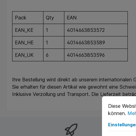
Pack
Qty
EAN
EAN_KE
1
4014663853572
EAN_HE
1
4014663853589
EAN_UK
6
4014663853596
Ihre Bestellung wird direkt ab unserem internationalen
Sie erhalten für diesen Artikel wie gewohnt eine Sch
Inklusive Verzollung und Transport. Die Lieferzeit beträ
Diese Websi
können.
Meh
Einstellunge