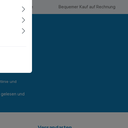
l Deals & Rabatte
Bequemer Kauf auf Rechnung
ter und Sie
informiert
linie
und
gelesen und
Versandarten