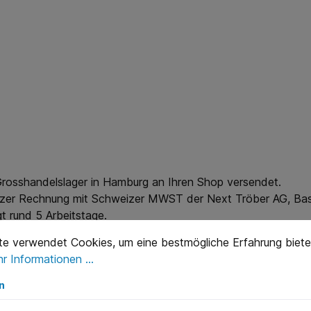
 Grosshandelslager in Hamburg an Ihren Shop versendet.
weizer Rechnung mit Schweizer MWST der Next Tröber AG, Bas
gt rund 5 Arbeitstage.
te verwendet Cookies, um eine bestmögliche Erfahrung biete
r Informationen ...
n